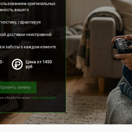
пользованием оригинальных
ёжность вашего
ностику, гарантируя
кой доставки неисправной
 и заботы о каждом клиенте.
3-
Цена от 1450
руб
править заявку
 на обработку моих
персональных