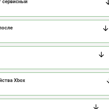
т сервисный
после
йства Xbox