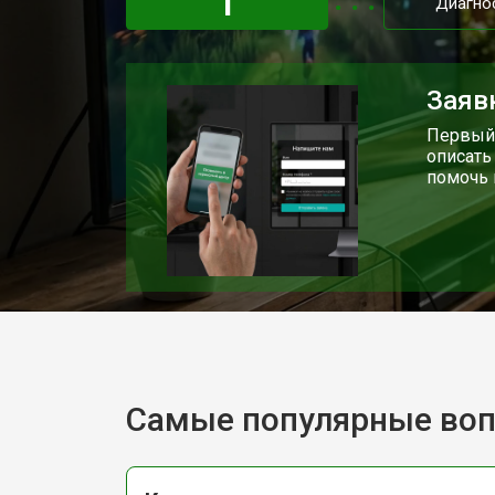
1
Диагно
Заяв
Первый 
описать
помочь 
Самые популярные во