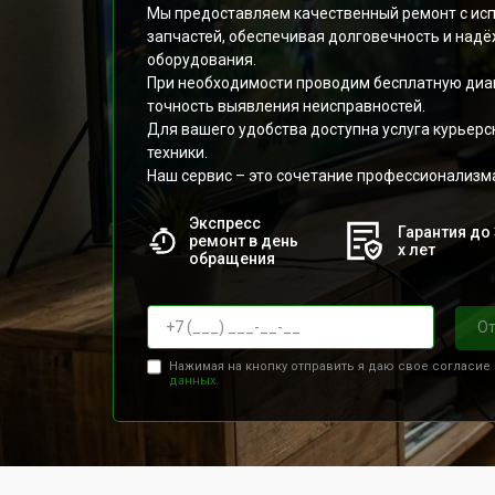
Мы предоставляем качественный ремонт с ис
запчастей, обеспечивая долговечность и над
оборудования.
При необходимости проводим бесплатную диаг
точность выявления неисправностей.
Для вашего удобства доступна услуга курьерс
техники.
Наш сервис – это сочетание профессионализма
Экспресс
Гарантия до 
ремонт в день
х лет
обращения
От
Нажимая на кнопку отправить я даю свое согласие
данных.