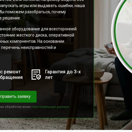
 запускать игры или выдавать ошибки, наша
Мы поможем разобраться, почему
е решение.
нное оборудование для всесторонней
остояние жесткого диска, оперативной
жных компонентов. На основании
 перечень неисправностей и
с ремонт
Гарантия до 3-х
обращения
лет
править заявку
 на обработку моих
персональных данных.