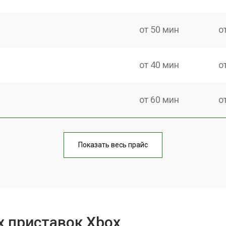
от 50 мин
о
от 40 мин
о
от 60 мин
о
от 40 мин
о
Показать весь прайс
от 70 мин
о
от 50 мин
о
х приставок Xbox