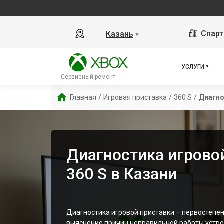
Спарт
Казань
▼
УСЛУГИ
Сервисный ремонт
Главная
/
Игровая приставка
/
360 S
/
Диагно
Диагностика игрово
360 S в Казани
Диагностика игровой приставки – первостепе
выяснение причин неправильной работы устрой