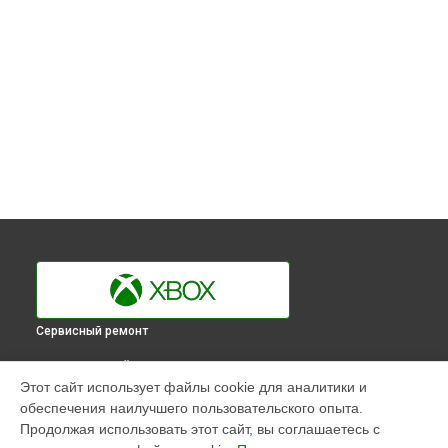
Сервисный ремонт
ВЫБЕРИ СВОЙ ГОРОД
Этот сайт использует файлы cookie для аналитики и
Ремонт Blu-Ray игровой приставки 360 S Xbox в
обеспечения наилучшего пользовательского опыта.
Краснодаре
Продолжая использовать этот сайт, вы соглашаетесь с
Ремонт Blu-Ray игровой приставки 360 S Xbox в
Ростове-