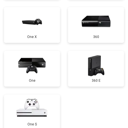
One X
360
One
360 E
One S