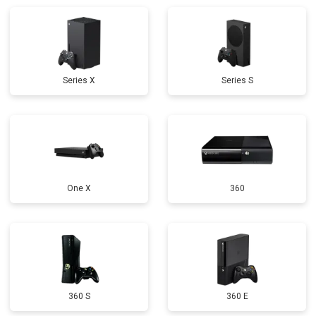
Ремонт Blu-Ray
от 750 ₽
Заказать
Series X
Series S
One X
360
360 S
360 E