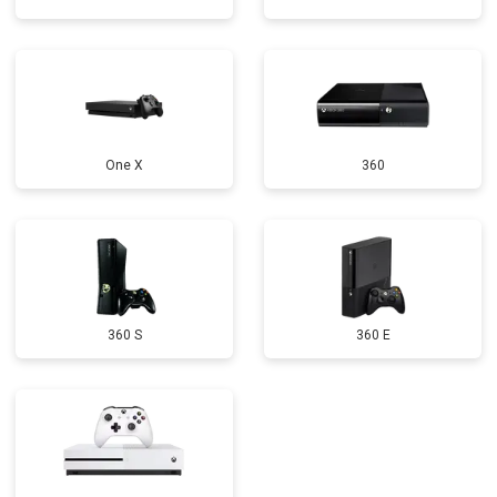
One X
360
360 S
360 E