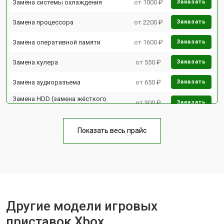
Замена системы охлаждения
от 1000 ₽
Заказать
Замена процессора
от 2200 ₽
Заказать
Замена оперативной памяти
от 1600 ₽
Заказать
Замена кулера
от 550 ₽
Заказать
Замена аудиоразъема
от 650 ₽
Заказать
Замена HDD (замена жёсткого
от 300 ₽
Заказать
диска)
Замена Ethernet порта
от 600 ₽
Заказать
Показать весь прайс
Замена разъёмов (HDMI, DVI,
от 400 ₽
Заказать
Дисплей порта)
Замена модуля Wi-Fi
от 1100 ₽
Заказать
Замена блока питания
от 1100 ₽
Заказать
Другие модели игровых
Замена материнской платы
от 1100 ₽
Заказать
приставок Xbox
Заказать